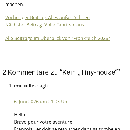
machen.
Vorheriger Beitrag: Alles außer Schnee
Beitragsnavigation
Nächster Beitrag: Volle Fahrt voraus
Alle Beiträge im Überblick von "Frankreich 2026"
2 Kommentare zu “Kein „Tiny-house“”
eric collet
sagt:
6. Juni 2026 um 21:03 Uhr
Hello
Bravo pour votre aventure
Francois 1er doit se retourner dans sa tombe en