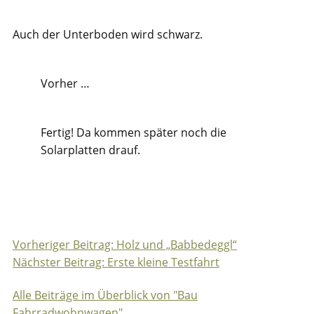
Auch der Unterboden wird schwarz.
Vorher …
Fertig! Da kommen später noch die
Solarplatten drauf.
Vorheriger Beitrag: Holz und „Babbedeggl“
Beitragsnavigation
Nächster Beitrag: Erste kleine Testfahrt
Alle Beiträge im Überblick von "Bau
Fahrradwohnwagen"